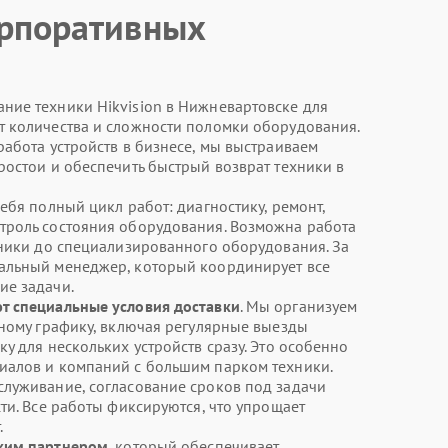
рпоративных
ние техники Hikvision в Нижневартовске для
т количества и сложности поломки оборудования.
работа устройств в бизнесе, мы выстраиваем
ростои и обеспечить быстрый возврат техники в
ебя полный цикл работ: диагностику, ремонт,
троль состояния оборудования. Возможна работа
хники до специализированного оборудования. За
альный менеджер, который координирует все
ие задачи.
т специальные условия доставки
. Мы организуем
нному графику, включая регулярные выезды
у для нескольких устройств сразу. Это особенно
иалов и компаний с большим парком техники.
луживание, согласование сроков под задачи
ти. Все работы фиксируются, что упрощает
.
ским партнером
, который обеспечивает