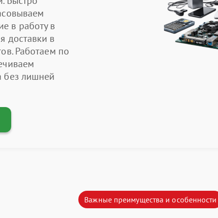
и. Быстро
ласовываем
е в работу в
я доставки в
ов. Работаем по
печиваем
а без лишней
Важные преимущества и особенности