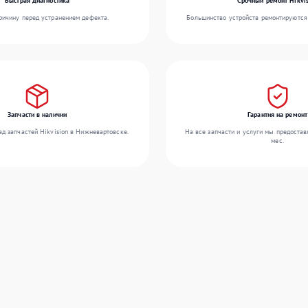
Быстрая диагностика
Срочный ремонт Hikvis
ичину перед устранением дефекта.
Большинство устройств ремонтируются 
Запчасти в наличии
Гарантия на ремонт
д запчастей Hikvision в Нижневартовске.
На все запчасти и услуги мы предостав
мес.