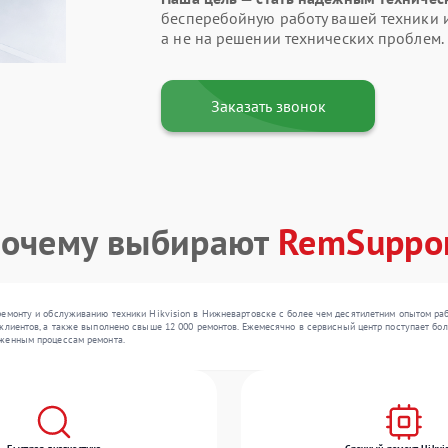
бесперебойную работу вашей техники и
а не на решении технических проблем.
Заказать звонок
очему выбирают
RemSuppo
ремонту и обслуживанию техники Hikvision в Нижневартовске с более чем десятилетним опытом раб
лиентов, а также выполнено свыше 12 000 ремонтов. Ежемесячно в сервисный центр поступает более
аженным процессам ремонта.