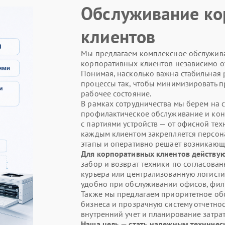
Обслуживание ко
клиентов
Мы предлагаем комплексное обслужива
корпоративных клиентов независимо о
Понимая, насколько важна стабильная 
процессы так, чтобы минимизировать п
рабочее состояние.
В рамках сотрудничества мы берем на с
профилактическое обслуживание и кон
с партиями устройств — от офисной те
каждым клиентом закрепляется персон
этапы и оперативно решает возникающ
Для корпоративных клиентов действую
забор и возврат техники по согласова
курьера или централизованную логистик
удобно при обслуживании офисов, фил
Также мы предлагаем приоритетное обс
бизнеса и прозрачную систему отчетнос
внутренний учет и планирование затрат
Наша цель — стать надежным техниче