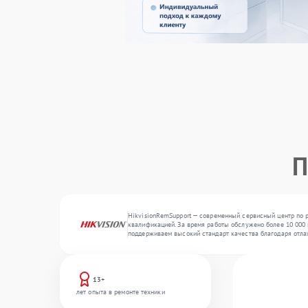
П
HikvisionRemSupport — современный сервисный центр по 
квалификацией. За время работы обслужено более 10 000 к
поддерживаем высокий стандарт качества благодаря отл
13+
лет опыта в ремонте техники