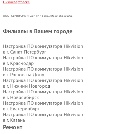
Нижневартовске
ООО "СЕРВИСНЫЙ ЦЕНТР"* 6685170650*668501001
Филиалы в Вашем городе
Настройка ПО коммутатора Hikvision
в г.
Санкт-Петербург
Настройка ПО коммутатора Hikvision
в г.
Краснодар
Настройка ПО коммутатора Hikvision
в г.
Ростов-на-Дону
Настройка ПО коммутатора Hikvision
в г.
Нижний Новгород
Настройка ПО коммутатора Hikvision
в г.
Новосибирск
Настройка ПО коммутатора Hikvision
в г.
Екатеринбург
Настройка ПО коммутатора Hikvision
в г.
Казань
Настройка ПО коммутатора Hikvision
Ремонт
в г.
Воронеж