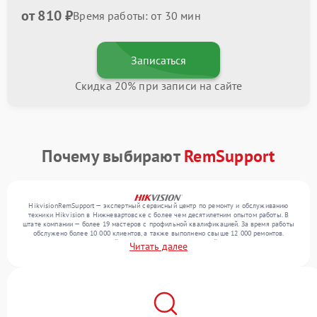
от 810 ₽
Время работы: от 30 мин
Записаться
Скидка 20% при записи на сайте
Почему выбирают
RemSupport
HikvisionRemSupport — экспертный сервисный центр по ремонту и обслуживанию
техники Hikvision в Нижневартовске с более чем десятилетним опытом работы. В
штате компании — более 19 мастеров с профильной квалификацией. За время работы
обслужено более 10 000 клиентов, а также выполнено свыше 12 000 ремонтов.
Ежемесячно в сервисный центр поступает от 300 устройств, включая , , . Мы
Читать далее
устраняем поломки любой сложности и гарантируем высокое качество обслуживания
благодаря опыту команды.