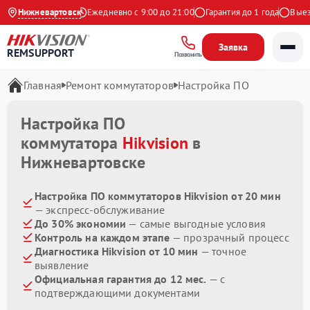
4.9 на Яндекс
Нижневартовск
Ежедневно с 9:00 до 21:00
Гарантия до 1 года
Выезд 
Заявка
REMSUPPORT
Позвонить
Главная
Ремонт коммутаторов
Настройка ПО
Настройка ПО
коммутатора
Hikvision
в
Нижневартовске
Настройка ПО коммутаторов Hikvision от 20 мин
— экспресс-обслуживание
До 30% экономии
— самые выгодные условия
Контроль на каждом этапе
— прозрачный процесс
Диагностика Hikvision от 10 мин
— точное
выявление
Официальная гарантия до 12 мес.
— с
подтверждающими документами