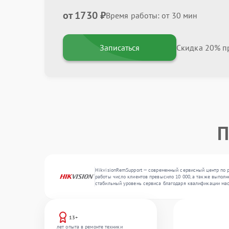
от 1730 ₽
Время работы: от 30 мин
Записаться
Скидка 20% пр
П
HikvisionRemSupport — современный сервисный центр по р
работы число клиентов превысило 10 000, а также выполн
стабильный уровень сервиса благодаря квалификации мас
13+
лет опыта в ремонте техники