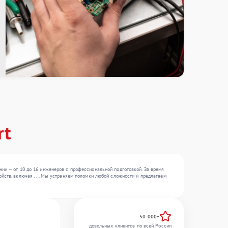
rt
нии — от 10 до 16 инженеров с профессиональной подготовкой. За время
йств, включая , , . Мы устраняем поломки любой сложности и предлагаем
50 000+
довольных клиентов по всей России