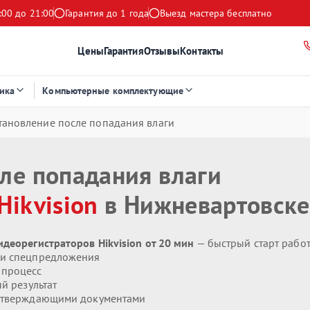
:00 до 21:00
Гарантия до 1 года
Выезд мастера бесплатно
Цены
Гарантия
Отзывы
Контакты
ика
Компьютерные комплектующие
тановление после попадания влаги
ле попадания влаги
Hikvision
в Нижневартовске
деорегистраторов Hikvision от 20 мин
— быстрый старт рабо
 и спецпредложения
 процесс
й результат
дтверждающими документами