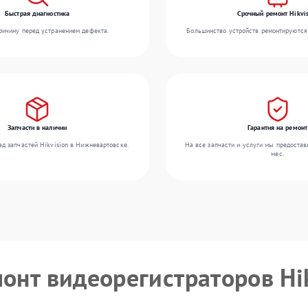
Быстрая диагностика
Срочный ремонт Hikvis
ичину перед устранением дефекта.
Большинство устройств ремонтируются 
Запчасти в наличии
Гарантия на ремонт
д запчастей Hikvision в Нижневартовске.
На все запчасти и услуги мы предостав
мес.
монт видеорегистраторов Hi