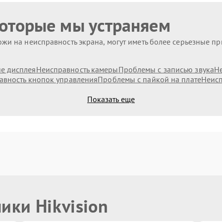
которые мы устраняем
жи на неисправность экрана, могут иметь более серьезные п
е дисплея
Неисправность камеры
Проблемы с записью звука
Н
авность кнопок управления
Проблемы с пайкой на плате
Неисп
Показать еще
ики Hikvision