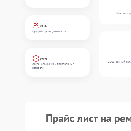
Выясним пр
30 мин
среднее время диагностики
100%
Собственный скла
оригинальные или проверенные
запчасти
Прайс лист на ре