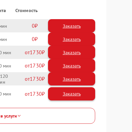
нта
Стоимость
0
Заказать
0
Заказать
1730
0
1730
0
120
1730
1730
0
се услуги