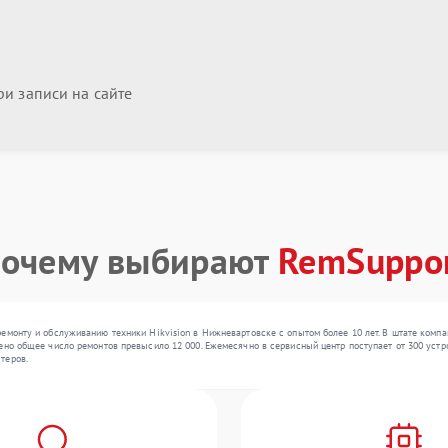
и записи на сайте
очему выбирают
RemSuppo
емонту и обслуживанию техники Hikvision в Нижневартовске с опытом более 10 лет. В штате компа
ено общее число ремонтов превысило 12 000. Ежемесячно в сервисный центр поступает от 300 устро
теров.