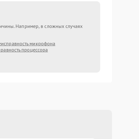
ричины. Например, в сложных случаях
еисправность микрофона
равность процессора