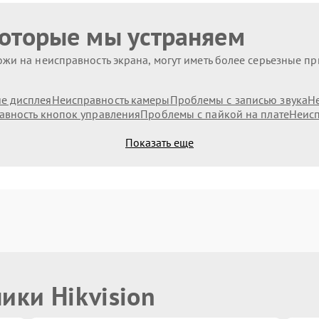
которые мы устраняем
жи на неисправность экрана, могут иметь более серьезные п
е дисплея
Неисправность камеры
Проблемы с записью звука
Н
авность кнопок управления
Проблемы с пайкой на плате
Неисп
Показать еще
ики Hikvision