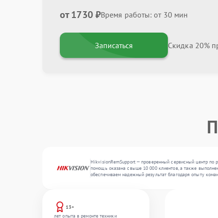
от 1730 ₽
Время работы: от 30 мин
Записаться
Скидка 20% пр
П
HikvisionRemSupport — проверенный сервисный центр по р
помощь оказана свыше 10 000 клиентов, а также выполнен
обеспечиваем надежный результат благодаря опыту кома
13+
лет опыта в ремонте техники