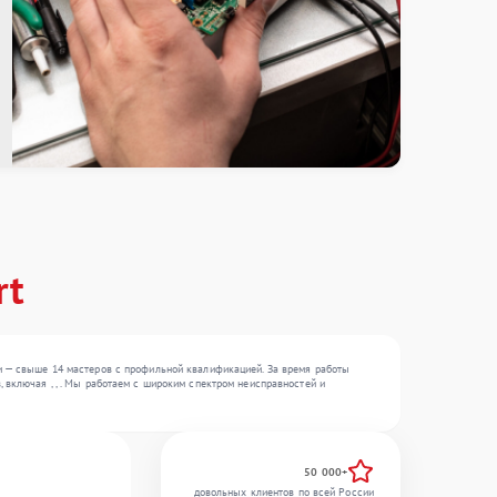
rt
ии — свыше 14 мастеров с профильной квалификацией. За время работы
 включая , , . Мы работаем с широким спектром неисправностей и
50 000+
довольных клиентов по всей России