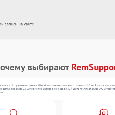
и записи на сайте
очему выбирают
RemSuppo
емонту и обслуживанию техники Hikvision в Нижневартовске со стажем от 10 лет. В штате компан
о выполнено более 12 000 ремонтов. Ежемесячно в сервисный центр поступает более 300 устройств,
нды.