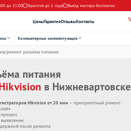
:00 до 21:00
Гарантия до 1 года
Выезд мастера бесплатно
Цены
Гарантия
Отзывы
Контакты
ика
Компьютерные комплектующие
на/ремонт разъёма питания
ъёма питания
Hikvision
в Нижневартовске
истраторов Hikvision от 20 мин
— приоритетный ремонт
нлайн
 процесс
 выявление
держкой после ремонта