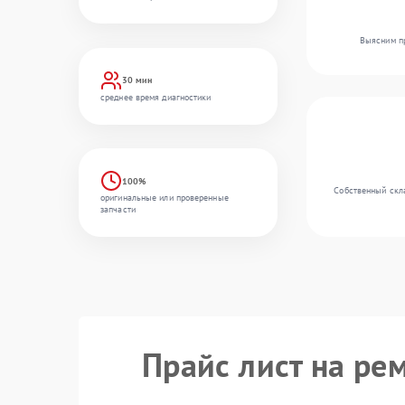
Выясним пр
30 мин
среднее время диагностики
100%
Собственный скла
оригинальные или проверенные
запчасти
Прайс лист на ре