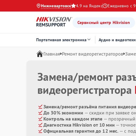
Нижневартовск
4.9 на Яндекс
Ежедневно с 9
Сервисный центр Hikvision
REMSUPPORT
Портативная электроника
Аудио и видеотехн
Главная
Ремонт видеорегистраторов
Заме
Замена/ремонт раз
видеорегистратора
Замена/ремонт разъёма питания видеорег
До 30% экономии
— скидки при заявке о
Контроль на каждом этапе
— прозрачный
Диагностика Hikvision от 10 мин
— точное
Официальная гарантия до 12 мес.
— с под