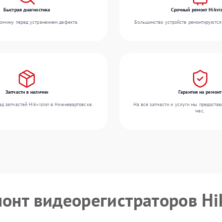
Быстрая диагностика
Срочный ремонт Hikvis
ичину перед устранением дефекта.
Большинство устройств ремонтируются 
Запчасти в наличии
Гарантия на ремонт
д запчастей Hikvision в Нижневартовске.
На все запчасти и услуги мы предостав
мес.
монт видеорегистраторов Hi