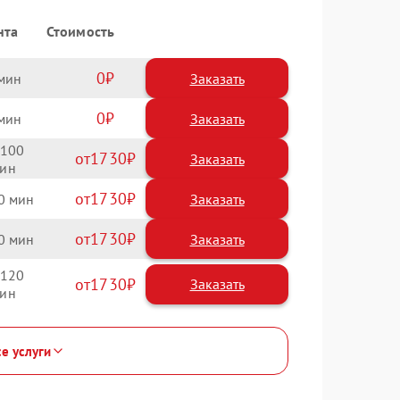
нта
Стоимость
0
Заказать
0
Заказать
100
1730
1730
0
1730
0
120
1730
се услуги