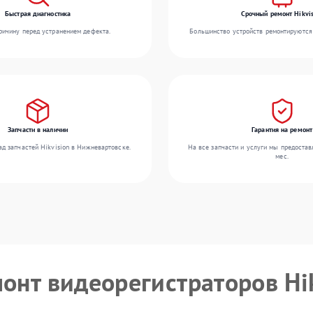
Быстрая диагностика
Срочный ремонт Hikvis
ичину перед устранением дефекта.
Большинство устройств ремонтируются 
Запчасти в наличии
Гарантия на ремонт
д запчастей Hikvision в Нижневартовске.
На все запчасти и услуги мы предостав
мес.
монт видеорегистраторов Hi