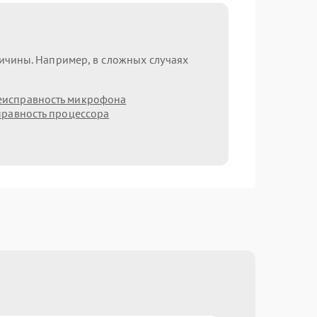
ричины. Например, в сложных случаях
еисправность микрофона
равность процессора