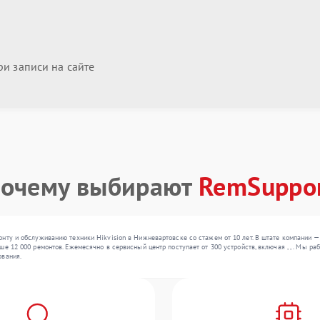
и записи на сайте
очему выбирают
RemSuppo
онту и обслуживанию техники Hikvision в Нижневартовске со стажем от 10 лет. В штате компании 
ше 12 000 ремонтов. Ежемесячно в сервисный центр поступает от 300 устройств, включая , , . Мы 
ования.