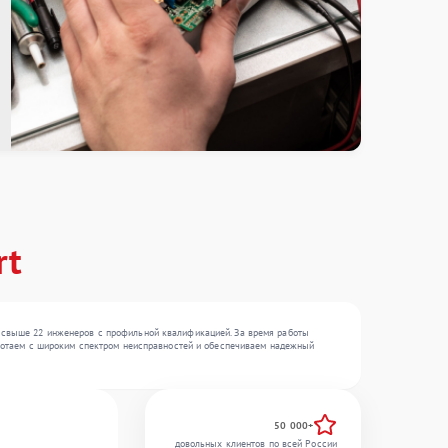
rt
— свыше 22 инженеров с профильной квалификацией. За время работы
работаем с широким спектром неисправностей и обеспечиваем надежный
50 000+
довольных клиентов по всей России