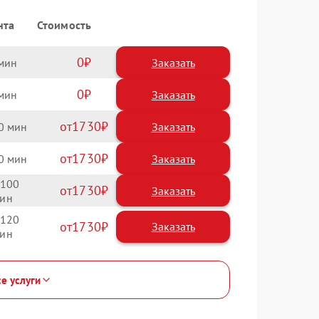
нта
Стоимость
0
Заказать
0
Заказать
1730
0
1730
0
100
1730
120
1730
се услуги