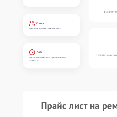
Выясним пр
30 мин
среднее время диагностики
100%
Собственный скла
оригинальные или проверенные
запчасти
Прайс лист на ре