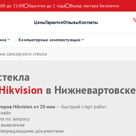
:00 до 21:00
Гарантия до 1 года
Выезд мастера бесплатно
Цены
Гарантия
Отзывы
Контакты
ика
Компьютерные комплектующие
на сенсорного стекла
стекла
Hikvision
в Нижневартовске
оров Hikvision от 20 мин
— быстрый старт работ
нлайн
та по запросу
 выявление
дтверждающими документами