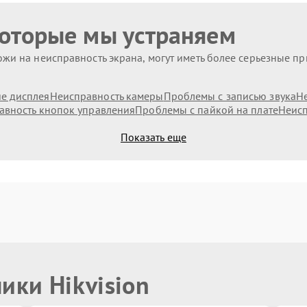
которые мы устраняем
жи на неисправность экрана, могут иметь более серьезные п
е дисплея
Неисправность камеры
Проблемы с записью звука
Н
авность кнопок управления
Проблемы с пайкой на плате
Неисп
Показать еще
ики Hikvision