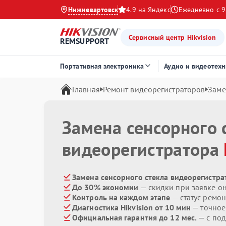
Нижневартовск
4.9 на Яндекс
Ежедневно с 9
Сервисный центр Hikvision
REMSUPPORT
Портативная электроника
Аудио и видеотехн
Главная
Ремонт видеорегистраторов
Заме
Замена сенсорного 
видеорегистратора
Замена сенсорного стекла видеорегистрат
До 30% экономии
— скидки при заявке о
Контроль на каждом этапе
— статус ремон
Диагностика Hikvision от 10 мин
— точное
Официальная гарантия до 12 мес.
— с по