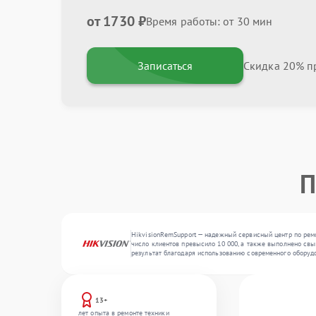
от 1730 ₽
Время работы: от 30 мин
Записаться
Скидка 20% пр
П
HikvisionRemSupport — надежный сервисный центр по рем
число клиентов превысило 10 000, а также выполнено свы
результат благодаря использованию современного оборуд
13+
лет опыта в ремонте техники