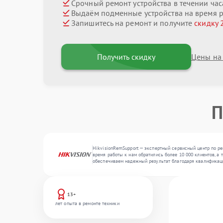
Срочный ремонт устройства в течении час
Выдаём подменные устройства на время 
Запишитесь на ремонт и получите
скидку 
Получить скидку
Цены на
П
HikvisionRemSupport — экспертный сервисный центр по ре
время работы к нам обратились более 10 000 клиентов, а 
обеспечиваем надежный результат благодаря квалификац
13+
лет опыта в ремонте техники