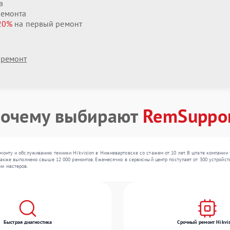
а
ремонта
20%
на первый ремонт
 ремонт
очему выбирают
RemSuppo
монту и обслуживанию техники Hikvision в Нижневартовске со стажем от 10 лет. В штате компании
также выполнено свыше 12 000 ремонтов. Ежемесячно в сервисный центр поступает от 300 устройств
ии мастеров.
Быстрая диагностика
Срочный ремонт Hikvis