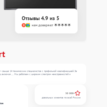
Отзывы 4.9 из 5
нам доверяют 🌟🌟🌟🌟🌟
rt
 — свыше 14 технических специалистов с профильной квалификацией. За
, включая , , . Мы работаем с широким спектром неисправностей и
50 000+
довольных клиентов по всей России
ion