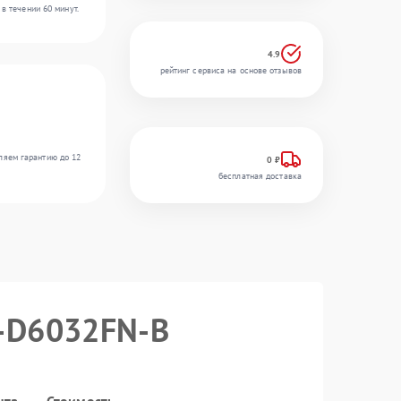
в течении 60 минут.
4.9
рейтинг сервиса на основе отзывов
ляем гарантию до 12
0 ₽
бесплатная доставка
S‑D6032FN‑B