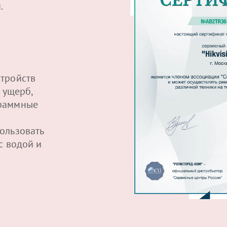
.
тройств
 ущерб,
граммные
ользовать
с водой и