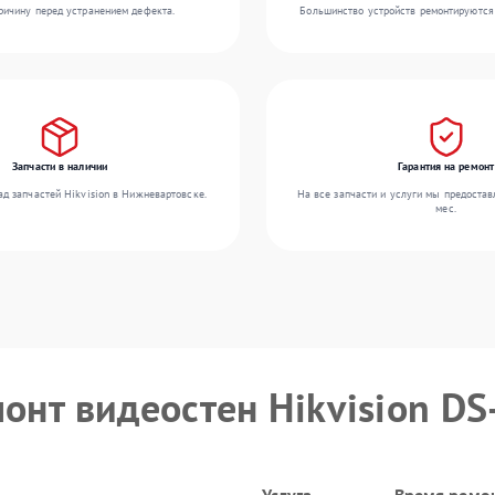
ичину перед устранением дефекта.
Большинство устройств ремонтируются 
Запчасти в наличии
Гарантия на ремонт
д запчастей Hikvision в Нижневартовске.
На все запчасти и услуги мы предостав
мес.
монт видеостен Hikvision D