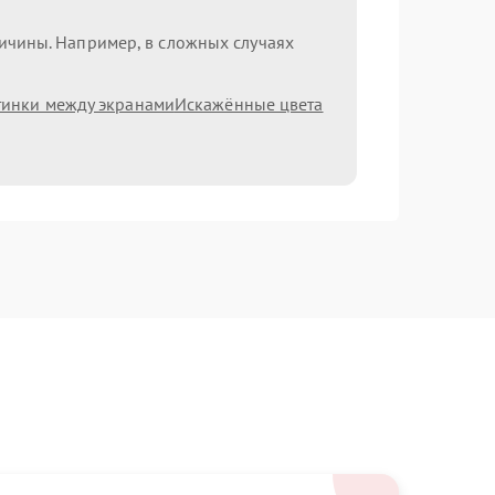
ричины. Например, в сложных случаях
тинки между экранами
Искажённые цвета