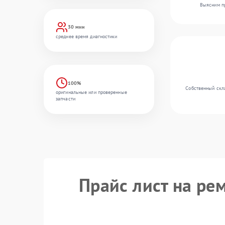
Выясним пр
30 мин
среднее время диагностики
100%
Собственный скла
оригинальные или проверенные
запчасти
Прайс лист на ре