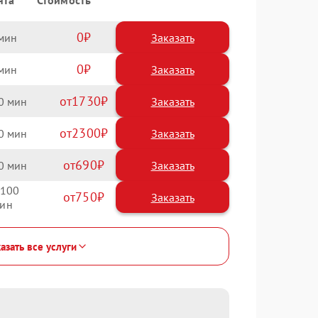
нта
Стоимость
0
Заказать
0
Заказать
1730
0
2300
0
690
0
100
750
азать все услуги