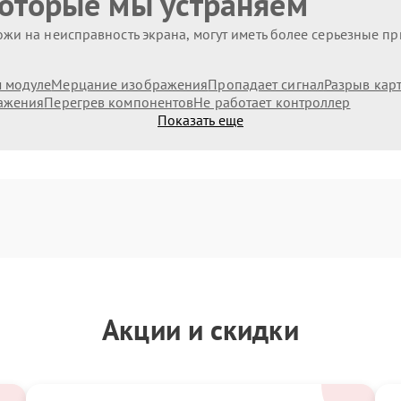
которые мы устраняем
жи на неисправность экрана, могут иметь более серьезные п
 модуле
Мерцание изображения
Пропадает сигнал
Разрыв кар
ажения
Перегрев компонентов
Не работает контроллер
Показать еще
Акции и скидки