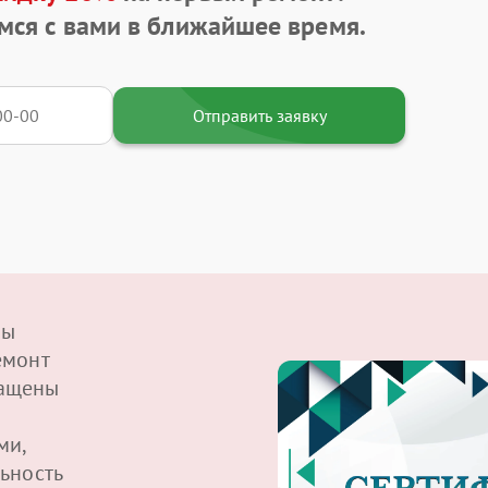
мся с вами в ближайшее время.
Отправить заявку
ры
емонт
нащены
ми,
ьность