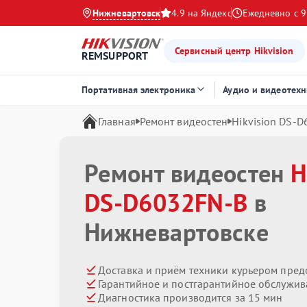
Нижневартовск
4.9 на Яндекс
Ежедневно с 9
Сервисный центр Hikvision
REMSUPPORT
Портативная электроника
Аудио и видеотехн
Главная
Ремонт видеостен
Hikvision DS‑
Ремонт видеостен
H
DS‑D6032FN‑B
в
Нижневартовске
Доставка и приём техники курьером пред
Гарантийное и постгарантийное обслужив
Диагностика производится за 15 мин