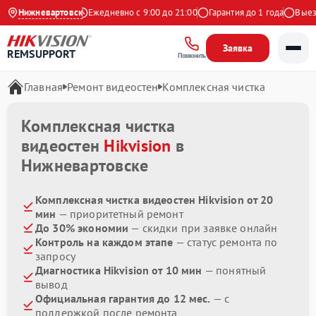
4.9 на Яндекс
Нижневартовск
Ежедневно с 9:00 до 21:00
Гарантия до 1 года
Выезд 
Заявка
REMSUPPORT
Позвонить
Главная
Ремонт видеостен
Комплексная чистка
Комплексная чистка
видеостен
Hikvision
в
Нижневартовске
Комплексная чистка видеостен Hikvision от 20
мин
— приоритетный ремонт
До 30% экономии
— скидки при заявке онлайн
Контроль на каждом этапе
— статус ремонта по
запросу
Диагностика Hikvision от 10 мин
— понятный
вывод
Официальная гарантия до 12 мес.
— с
поддержкой после ремонта