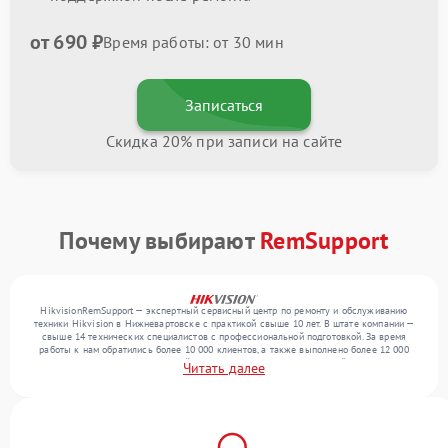
от 690 ₽
Время работы: от 30 мин
Записаться
Скидка 20% при записи на сайте
Почему выбирают
RemSupport
HikvisionRemSupport — экспертный сервисный центр по ремонту и обслуживанию
техники Hikvision в Нижневартовске с практикой свыше 10 лет. В штате компании —
свыше 14 технических специалистов с профессиональной подготовкой. За время
работы к нам обратились более 10 000 клиентов, а также выполнено более 12 000
ремонтов. Ежемесячно в сервисный центр поступает более 300 устройств, включая , , .
Читать далее
Мы работаем с широким спектром неисправностей и поддерживаем высокий
стандарт качества благодаря использованию современного оборудования.