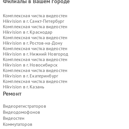
Филиалы в Вашем городе
Комплексная чистка видеостен
Hikvision в г.
Санкт-Петербург
Комплексная чистка видеостен
Hikvision в г.
Краснодар
Комплексная чистка видеостен
Hikvision в г.
Ростов-на-Дону
Комплексная чистка видеостен
Hikvision в г.
Нижний Новгород
Комплексная чистка видеостен
Hikvision в г.
Новосибирск
Комплексная чистка видеостен
Hikvision в г.
Екатеринбург
Комплексная чистка видеостен
Hikvision в г.
Казань
Комплексная чистка видеостен
Ремонт
Hikvision в г.
Воронеж
Комплексная чистка видеостен
Видеорегистраторов
Hikvision в г.
Волгоград
Видеодомофонов
Комплексная чистка видеостен
Видеостен
Hikvision в г.
Самара
Коммутаторов
Комплексная чистка видеостен