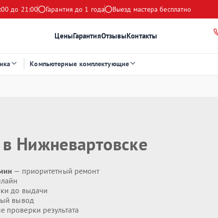
:00 до 21:00
Гарантия до 1 года
Выезд мастера бесплатно
Цены
Гарантия
Отзывы
Контакты
ика
Компьютерные комплектующие
в Нижневартовске
 мин
— приоритетный ремонт
нлайн
ики до выдачи
ый вывод
 проверки результата