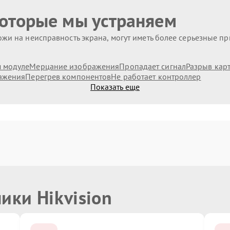
которые мы устраняем
жи на неисправность экрана, могут иметь более серьезные п
 модуле
Мерцание изображения
Пропадает сигнал
Разрыв кар
ажения
Перегрев компонентов
Не работает контроллер
Показать еще
ики Hikvision