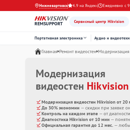
Нижневартовск
4.9 на Яндекс
Ежедневно с 9
Сервисный центр Hikvision
REMSUPPORT
Портативная электроника
Аудио и видеотехн
Главная
Ремонт видеостен
Модернизация
Модернизация
видеостен
Hikvision
Модернизация видеостен Hikvision от 20
До 30% экономии
— скидки при заявке о
Контроль на каждом этапе
— от диагност
Диагностика Hikvision от 10 мин
— понятн
Официальная гарантия до 12 мес.
— любые