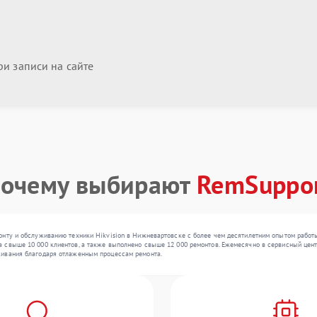
и записи на сайте
очему выбирают
RemSuppo
нту и обслуживанию техники Hikvision в Нижневартовске с более чем десятилетним опытом работы
свыше 10 000 клиентов, а также выполнено свыше 12 000 ремонтов. Ежемесячно в сервисный центр 
живания благодаря отлаженным процессам ремонта.