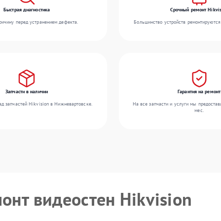
Быстрая диагностика
Срочный ремонт Hikvis
ичину перед устранением дефекта.
Большинство устройств ремонтируются 
Запчасти в наличии
Гарантия на ремонт
д запчастей Hikvision в Нижневартовске.
На все запчасти и услуги мы предостав
мес.
онт видеостен Hikvision