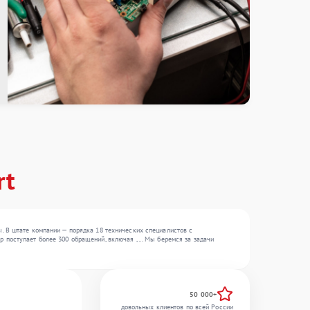
rt
. В штате компании — порядка 18 технических специалистов с
поступает более 300 обращений, включая , , . Мы беремся за задачи
50 000+
довольных клиентов по всей России