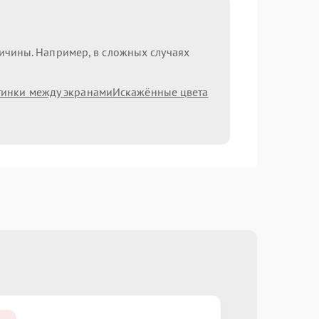
ричины. Например, в сложных случаях
тинки между экранами
Искажённые цвета