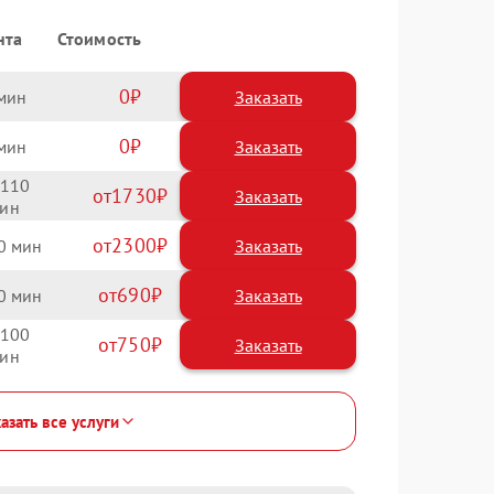
нта
Стоимость
0
Заказать
0
Заказать
110
1730
2300
0
690
0
100
750
азать все услуги