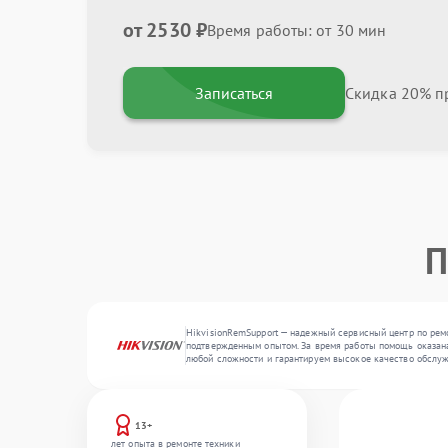
от 2530 ₽
Время работы: от 30 мин
Записаться
Скидка 20% пр
П
HikvisionRemSupport — надежный сервисный центр по ремо
подтвержденным опытом. За время работы помощь оказана 
любой сложности и гарантируем высокое качество обслу
13+
лет опыта в ремонте техники