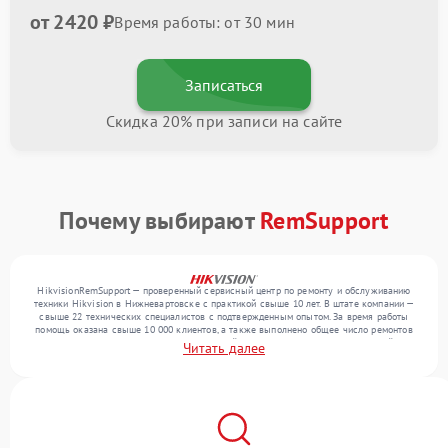
от 2420 ₽
Время работы: от 30 мин
Записаться
Скидка 20% при записи на сайте
Почему выбирают
RemSupport
HikvisionRemSupport — проверенный сервисный центр по ремонту и обслуживанию
техники Hikvision в Нижневартовске с практикой свыше 10 лет. В штате компании —
свыше 22 технических специалистов с подтвержденным опытом. За время работы
помощь оказана свыше 10 000 клиентов, а также выполнено общее число ремонтов
превысило 12 000. Ежемесячно в сервисный центр поступает более 300 устройств,
Читать далее
включая , , . Мы устраняем поломки любой сложности и поддерживаем высокий
стандарт качества благодаря квалификации мастеров.