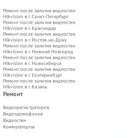
Ремонт после залития видеостен
Hikvision в г.
Санкт-Петербург
Ремонт после залития видеостен
Hikvision в г.
Краснодар
Ремонт после залития видеостен
Hikvision в г.
Ростов-на-Дону
Ремонт после залития видеостен
Hikvision в г.
Нижний Новгород
Ремонт после залития видеостен
Hikvision в г.
Новосибирск
Ремонт после залития видеостен
Hikvision в г.
Екатеринбург
Ремонт после залития видеостен
Hikvision в г.
Казань
Ремонт после залития видеостен
Ремонт
Hikvision в г.
Воронеж
Ремонт после залития видеостен
Видеорегистраторов
Hikvision в г.
Волгоград
Видеодомофонов
Ремонт после залития видеостен
Видеостен
Hikvision в г.
Самара
Коммутаторов
Ремонт после залития видеостен
Hikvision в г.
Пермь