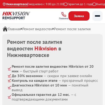
4.9 на Яндекс
Нижневартовск
Ежедневно с 9:00 до 21:00
Гарантия до 1 года
Выезд м
Заявка
REMSUPPORT
Позвонить
Главная
Ремонт видеостен
Ремонт после залития
Ремонт после залития
видеостен
Hikvision
в
Нижневартовске
Ремонт после залития видеостен Hikvision от 20
мин
— быстрый старт работ
До 30% экономии
— скидки при заявке онлайн
Контроль на каждом этапе
— прозрачный процесс
Диагностика Hikvision от 10 мин
— понятный
вывод
Официальная гарантия до 12 мес.
— с
подтверждающими документами