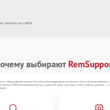
и записи на сайте
очему выбирают
RemSuppo
нту и обслуживанию техники Hikvision в Нижневартовске со стажем от 10 лет. В штате компании —
но более 12 000 ремонтов. Ежемесячно в сервисный центр поступает от 300 устройств, включая , , 
монта.