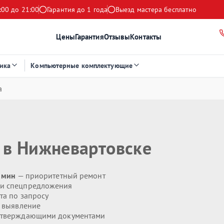
:00 до 21:00
Гарантия до 1 года
Выезд мастера бесплатно
Цены
Гарантия
Отзывы
Контакты
ика
Компьютерные комплектующие
а
в Нижневартовске
0 мин
— приоритетный ремонт
 и спецпредложения
та по запросу
 выявление
дтверждающими документами