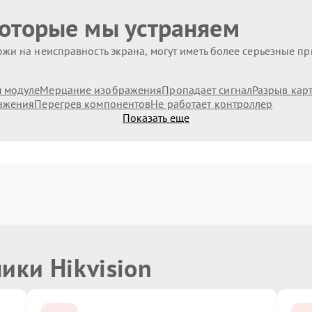
которые мы устраняем
жи на неисправность экрана, могут иметь более серьезные п
 модуле
Мерцание изображения
Пропадает сигнал
Разрыв кар
ажения
Перегрев компонентов
Не работает контроллер
Показать еще
ики Hikvision