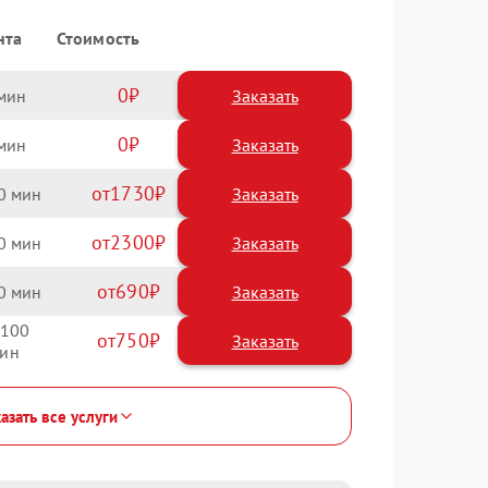
нта
Стоимость
0
Заказать
0
Заказать
1730
0
2300
0
690
0
100
750
азать все услуги